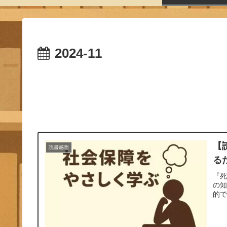
2024-11
【
読書感想
る
『
の
的