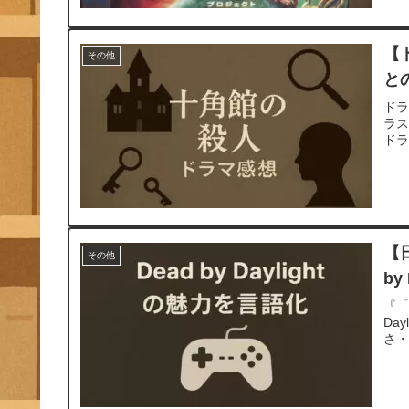
【
その他
と
ド
ラ
ド
【
その他
by
『「
Da
さ