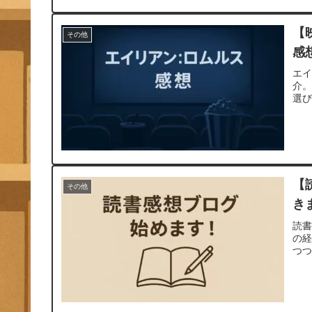
【
その他
感
エイ
介
選
【
その他
き
読
の
つ