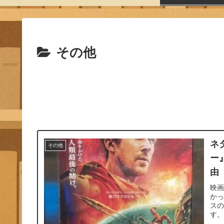
その他
ネ
その他
ー
由
映
か
ス
す