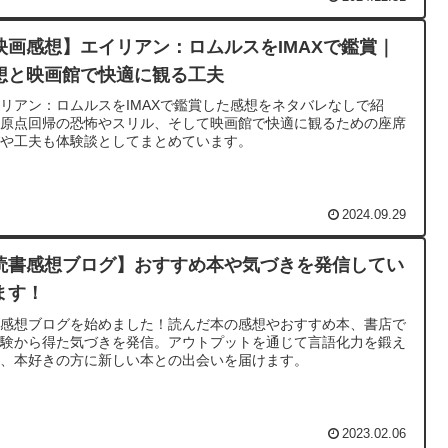
映画感想】エイリアン：ロムルスをIMAXで鑑賞｜
想と映画館で快適に観る工夫
リアン：ロムルスをIMAXで鑑賞した感想をネタバレなしで紹
。原点回帰の恐怖やスリル、そして映画館で快適に観るための座席
びや工夫も体験談としてまとめています。
2024.09.29
読書感想ブログ】おすすめ本や気づきを発信してい
ます！
書感想ブログを始めました！読んだ本の感想やおすすめ本、書店で
経験から得た気づきを発信。アウトプットを通じて言語化力を鍛え
つ、本好きの方に新しい本との出会いを届けます。
2023.02.06