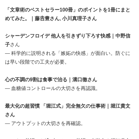
「文章術のベストセラー100冊」のポイントを1冊にまと
めてみた。｜藤𠮷豊さん, 小川真理子さん
シャーデンフロイデ 他人を引きずり下ろす快感｜中野信
子
さん
— 科学的に説明される「嫉妬の快感」が面白い。防ぐに
は早い段階での工夫が必要。
心の不調の9割は食事で治る｜溝口徹さん
— 血糖値コントロールの大切さを再認識。
最大化の超習慣 「堀江式」完全無欠の仕事術｜堀江貴文
さん
— アウトプットの大切さを再確認。