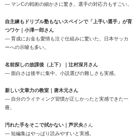
— マンCの戦術の細かさに驚き。選手の対応力もすごい。
自主練もドリブル塾もないスペインで「上手い選手」が育
つワケ｜小澤一郎さん
— 育成にお金も愛情も注ぐ仕組みに驚いた。日本サッカ
ーへの示唆も多い。
名前探しの放課後（上下）｜辻村深月さん
— 面白さは後半に集中。小説選びの難しさも実感。
新しい文章力の教室｜唐木元さん
— 自分のライティング習慣が正しかったと実感できた一
冊。
汚れた手をそこで拭かない｜芦沢央
さん
— 短編集はやっぱり読みやすいと実感。