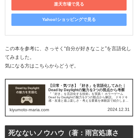
楽天市場で見る
Yahoo!ショッピングで見る
この本を参考に、さっそく“自分が好きなこと”を言語化し
てみました。
気になる方はこちらからどうぞ。
【日常・気づき】「好き」を言語化してみた｜
Dead by Daylightの魅力を3つの視点から考察
『「好き」を言語化する技術』を実践！ ホラーゲーム
Dead by Daylightの魅力を3つの観点から解説。 ドキドキ
感・友達と遊ぶ楽しさ・考える要素を体験談で紹介しま
す。
2024.12.31
kiyumoto-maria.com
死なないノウハウ（著：雨宮処凛さ