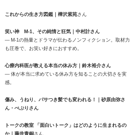
これからの生き方図鑑｜樺沢紫苑
さん
笑い神 M-1、その純情と狂気｜中村計さん
— M-1の熱量とドラマが伝わるノンフィクション。取材力
も圧巻で、お笑い好きにおすすめ。
心療内科医が教える本当の休み方｜鈴木裕介さん
— 体が本当に求めている休み方を知ることの大切さを実
感。
傷み、うねり、パサつき髪でも変われる！｜砂原由弥さ
ん・ぺぷりさん
トークの教室 「面白いトーク」はどのように生まれるの
か｜藤井青銅
さん