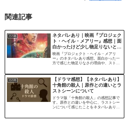
関連記事
ネタバレあり｜映画『プロジェク
その他
ト・ヘイル・メアリー』感想｜面
白かったけど少し物足りないと感
じた理由
映画『プロジェクト・ヘイル・メアリ
ー』のネタバレあり感想。面白かった一
方で感じた物足りなさの理由や、ストラ
ットの覚悟、グレースの変化を中心に、
原作との違いも踏まえて感じたことを書
いています。
【ドラマ感想】【ネタバレあり】
その他
十角館の殺人｜原作との違いとラ
ストシーンについて
ドラマ版「十角館の殺人」の感想記事で
す。原作との違いを中心に、ラストシー
ンについて感じたことをネタバレありで
まとめています。ドラマ視聴後の整理や
振り返りに。