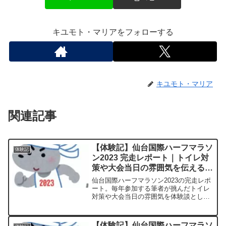
キユモト・マリアをフォローする
キユモト・マリア
関連記事
【体験記】仙台国際ハーフマラソ
体験記
ン2023 完走レポート｜トイレ対
策や大会当日の雰囲気を伝える体
験談
仙台国際ハーフマラソン2023の完走レポ
ート。毎年参加する筆者が挑んだトイレ
対策や大会当日の雰囲気を体験談として
紹介します。
【体験記】仙台国際ハーフマラソ