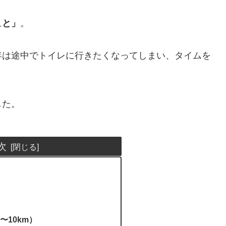
こと」
。
年は途中でトイレに行きたくなってしまい、タイムを
した。
次
10km）